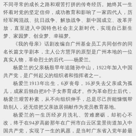
不同寻常的成长之路和艰苦打拼的传奇经历。她终其一生
怀着对党的坚定信仰，成功教育和影响了一家四代人，历
经军阀混战、抗日战争、解放战争、新中国成立、改革开
放，直至进入中国特色社会主义新时代，实现自己新生
梦、家园梦、创业梦、幸福梦。
《我的母亲》话剧改编自广州基金员工共同创作的同
名长篇文学剧本，主人公方慧萍的原型是广州本地的一位
真实人物，革命烈士的后代——杨爱兰。
杨爱兰的父亲杨殷早年追随孙中山，1922年加入中国
共产党，是广州起义的组织者和指挥者之一。
杨爱兰1913年出生，6岁丧母，16岁失去父亲成为孤
儿，成家后独自把8个子女养育成才。作为革命烈士后代，
杨爱兰艰苦朴素，从不向组织伸手，总是尽己所能慷慨帮
助别人，还无偿把父亲故居捐献作为党员教育基地。
杨爱兰的一生历经岁月洗礼、苦难磨砺，却初心不
改，终于在94岁高龄那年在广州市白云区棠景街道加入中
国共产党，实现了一生的夙愿，是当时广东省入党年龄最