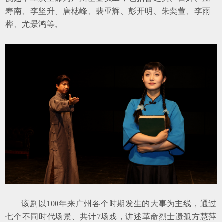
寿南、李坚升、唐梽峰、裴亚辉、彭开明、朱奕萱、李雨
桦、尤景鸿等。
该剧以100年来广州各个时期发生的大事为主线，通过
七个不同时代场景、共计7场戏，讲述革命烈士遗孤方慧萍