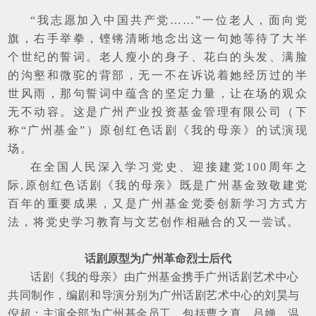
“我志愿加入中国共产党……”一位老人，面向党
旗，右手举拳，铿锵清晰地念出这一句她等待了大半
个世纪的誓词。老人瘦小的身子、花白的头发、满脸
的沟壑和微驼的背部，无一不在诉说着她经历过的半
世风雨，那句誓词中蕴含的坚定力量，让在场的观众
无不动容。这是广州产业投资基金管理有限公司（下
称“广州基金”）原创红色话剧《我的母亲》的试演现
场。
在全国人民深入学习党史、迎接建党100周年之
际,原创红色话剧《我的母亲》既是广州基金致敬建党
百年的重要成果，又是广州基金党委创新学习方式方
法，将党史学习教育与文艺创作相融合的又一尝试。
话剧原型为广州革命烈士后代
话剧《我的母亲》由广州基金携手广州话剧艺术中心
共同制作，编剧和导演分别为广州话剧艺术中心的刘昊与
倪超；主演全部为广州基金员工，包括曹之真、吕婵、温